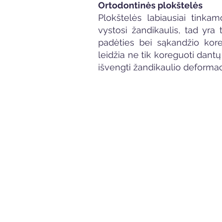
Ortodontinės plokštelės
Plokštelės labiausiai tinka
vystosi žandikaulis, tad yra
padėties bei sąkandžio kore
leidžia ne tik koreguoti dantų
išvengti žandikaulio deformac