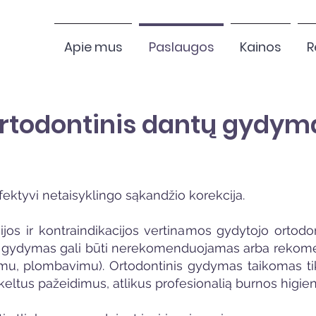
Apie mus
Paslaugos
Kainos
R
rtodontinis dantų gydym
fektyvi netaisyklingo sąkandžio korekcija.
jos ir kontraindikacijos vertinamos gydytojo ortodo
šis gydymas gali būti nerekomenduojamas arba rekomen
u, plombavimu). Ortodontinis gydymas taikomas ti
eltus pažeidimus, atlikus profesionalią burnos higien