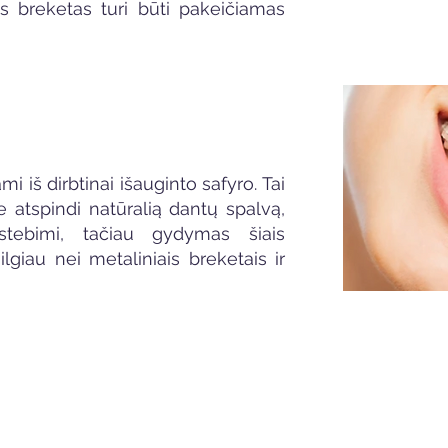
is breketas turi būti pakeičiamas
mi iš dirbtinai išauginto safyro. Tai
e atspindi natūralią dantų spalvą,
stebimi, tačiau gydymas šiais
ilgiau nei metaliniais breketais ir