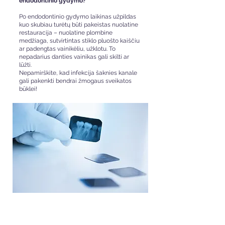
endodontinio gydymo?
Po endodontinio gydymo laikinas užpildas
kuo skubiau turėtų būti pakeistas nuolatine
restauracija – nuolatine plombine
medžiaga, sutvirtintas stiklo pluošto kaiščiu
ar padengtas vainikėliu, užklotu. To
nepadarius danties vainikas gali skilti ar
lūžti.
Nepamirškite, kad infekcija šaknies kanale
gali pakenkti bendrai žmogaus sveikatos
būklei!