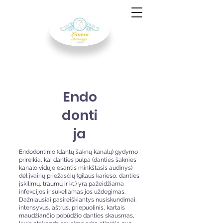
Endo
donti
ja
Endodontinio (dantų šaknų kanalų) gydymo
prireikia, kai danties pulpa (danties šaknies
kanalo viduje esantis minkštasis audinys)
dėl įvairių priežasčių (gilaus karieso, danties
įskilimų, traumų ir kt.) yra pažeidžiama
infekcijos ir sukeliamas jos uždegimas.
Dažniausiai pasireiškiantys nusiskundimai:
intensyvus, aštrus, priepuolinis, kartais
maudžiančio pobūdžio danties skausmas,