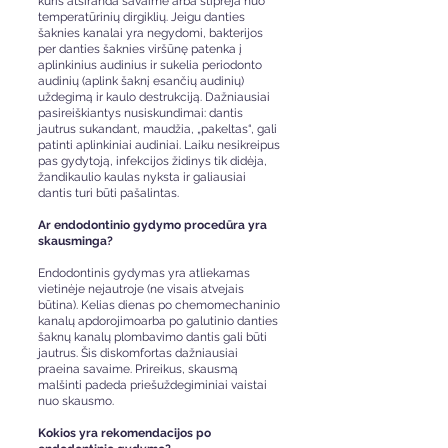
kuris atsiranda savaime arba stiprėja nuo
temperatūrinių dirgiklių. Jeigu danties
šaknies kanalai yra negydomi, bakterijos
per danties šaknies viršūnę patenka į
aplinkinius audinius ir sukelia periodonto
audinių (aplink šaknį esančių audinių)
uždegimą ir kaulo destrukciją. Dažniausiai
pasireiškiantys nusiskundimai: dantis
jautrus sukandant, maudžia, „pakeltas“, gali
patinti aplinkiniai audiniai. Laiku nesikreipus
pas gydytoją, infekcijos židinys tik didėja,
žandikaulio kaulas nyksta ir galiausiai
dantis turi būti pašalintas.
Ar endodontinio gydymo procedūra yra
skausminga?
Endodontinis gydymas yra atliekamas
vietinėje nejautroje (ne visais atvejais
būtina). Kelias dienas po chemomechaninio
kanalų apdorojimoarba po galutinio danties
šaknų kanalų plombavimo dantis gali būti
jautrus. Šis diskomfortas dažniausiai
praeina savaime. Prireikus, skausmą
malšinti padeda priešuždegiminiai vaistai
nuo skausmo.
Kokios yra rekomendacijos po