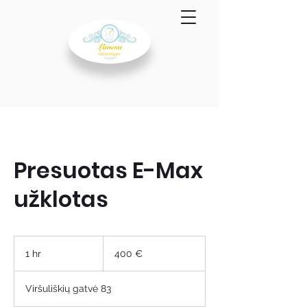
Presuotas E-Max
užklotas
400
eurų
1 hr
1
400 €
h
Viršuliškių gatvė 83