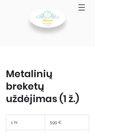
Metalinių
breketų
uždėjimas (1 ž.)
599
eurai
1 hr
1
599 €
h