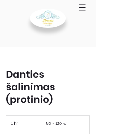
Danties
šalinimas
(protinio)
80
-
1 hr
1
80 - 120 €
120
€
h